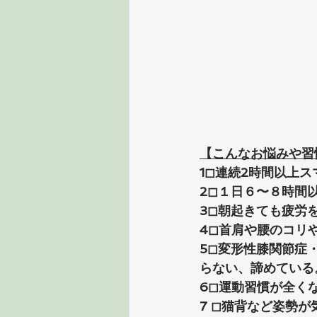
【こんなお悩みや習
1◻︎連続2時間以上
2◻︎１日６〜８時間
3◻︎朝起きても疲労
4◻︎首肩や腰のコリ
5◻︎変形性膝関節
らない、諦めている
6◻︎運動習慣が全く
7 ◻︎猫背など姿勢