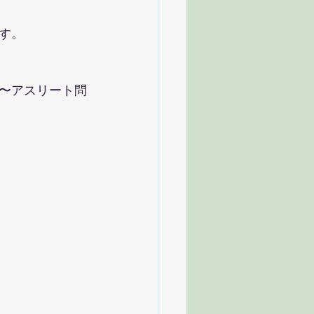
す。
〜アスリート問