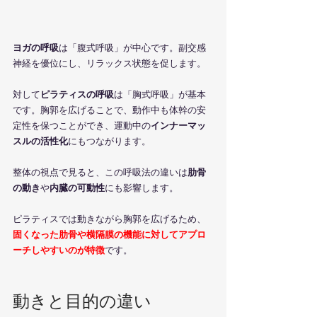
ヨガの呼吸
は「腹式呼吸」が中心です。副交感
神経を優位にし、リラックス状態を促します。
対して
ピラティスの呼吸
は「胸式呼吸」が基本
です。胸郭を広げることで、動作中も体幹の安
定性を保つことができ、運動中の
インナーマッ
スルの活性化
にもつながります。
整体の視点で見ると、この呼吸法の違いは
肋骨
の動き
や
内臓の可動性
にも影響します。
ピラティスでは動きながら胸郭を広げるため、
固くなった肋骨や横隔膜の機能に対してアプロ
ーチしやすいのが特徴
です。
動きと目的の違い