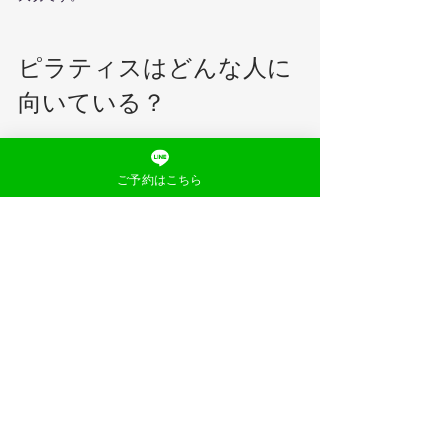
ピラティスはどんな人に
向いている？
ピラティスは、
身体の使い方を根本から見直し
たい方
におすすめです。
ご予約はこちら
姿勢を整えたい
肩こりや腰の不調を予防したい
運動が苦手だけど自分で体を整えたい
呼吸や体幹を鍛えたい
当店で整体で整えた後にピラティスを取り入れ
ると、「整った状態を自分で維持する力」が高
まるため、相乗効果も期待できます。
まとめ：目的に応じて選