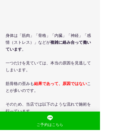
身体は「筋肉」「骨格」「内臓」「神経」「感
情（ストレス）」などが
複雑に絡み合って働い
ています
。
一つだけを見ていては、本当の原因を見逃して
しまいます。
筋骨格の歪みも
結果であって、原因ではない
こ
とが多いのです。
そのため、当店では以下のような流れで施術を
行っています。
ご予約はこちら
問診と評価で原因を多角的にしっかりと評
価
筋骨格だけでなく、脳・内臓・神経の状態